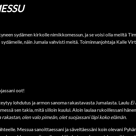
ESSU
rkyneen sydämen kirkolle nimikkomessun, ja se voisi olla meiltä T
sydämelle, näin Jumala vahvisti meitä. Toiminnanjohtaja Kalle Vir
ojassani oot!
teytyy lohdutus ja armon sanoma rakastavasta Jumalasta. Laulu
Ei
dämessä sen takia, mitä silloin kuului. Aloin laulaa rukoillessani h
 rakastan, olen valo pimeän, olet suojassani läpi koko elämän.
lähteelle. Messua sanoittaessani ja säveltäessäni koin olevani Pyhän