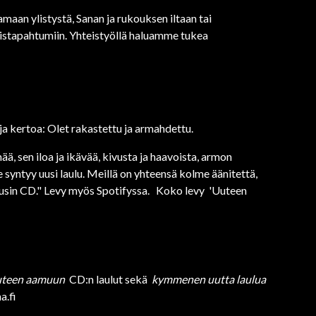
maan ylistystä, Sanan ja rukouksen iltaan tai
imistapahtumiin. Yhteistyöllä haluamme tukea
a kertoa: Olet rakastettu ja armahdettu.
, sen iloa ja ikävää, kivusta ja haavoista, armon
syntyy uusi laulu. Meillä on yhteensä kolme äänitettä,
usin CD." Levy myös Spotifyssa. Koko levy 'Uuteen
teen aamuun
CD:n laulut sekä
kymmenen uutta laulua
a.fi