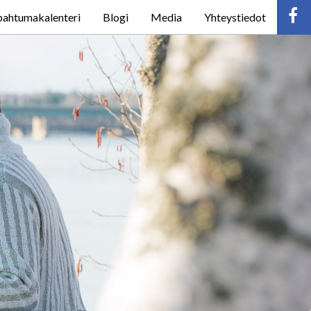
pahtumakalenteri
Blogi
Media
Yhteystiedot