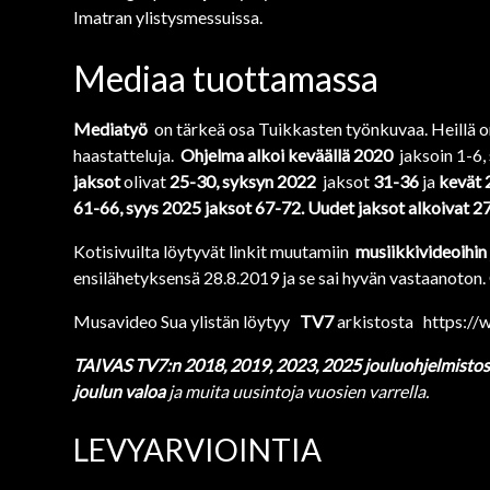
Imatran ylistysmessuissa.
Mediaa tuottamassa
Mediatyö
on tärkeä osa Tuikkasten työnkuvaa. Heillä 
haastatteluja.
Ohjelma alkoi keväällä 2020
jaksoin 1-6,
jaksot
olivat
25-30, syksyn 2022
jaksot
31-36
ja
kevät 
61-66, syys 2025 jaksot 67-72. Uudet jaksot alkoivat 2
Kotisivuilta löytyvät linkit muutamiin
musiikkivideoihin
ensilähetyksensä 28.8.2019 ja se sai hyvän vastaanoton.
Musavideo Sua ylistän löytyy
TV7
arkistosta
https://
TAIVAS TV7:n 2018, 2019, 2023, 2025 jouluohjelmisto
joulun valoa
ja muita uusintoja vuosien varrella.
LEVYARVIOINTIA