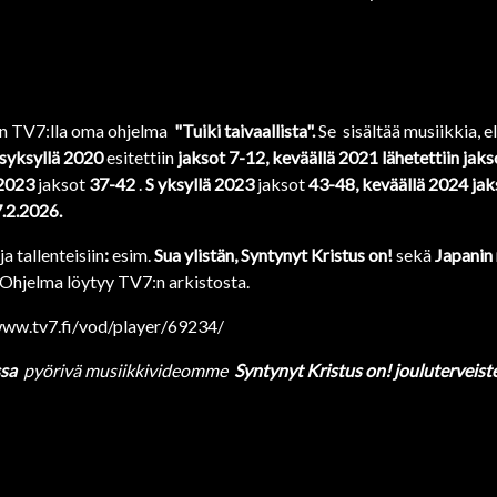
on TV7:lla oma ohjelma
"Tuiki taivaallista".
Se sisältää musiikkia, el
s
yksyllä 2020
esitettiin
jaksot 7-12, keväällä 2021 lähetettiin jak
2023
jaksot
37-42
.
S
yksyllä 2023
jaksot
43-48, keväällä 2024 jak
7.2.2026.
ja tallenteisiin
:
esim.
Sua ylistän, Syntynyt Kristus on!
sekä
Japanin
 Ohjelma löytyy TV7:n arkistosta.
www.tv7.fi/vod/player/69234/
ssa
pyörivä musiikkivideomme
Syntynyt Kristus on! jouluterveiste