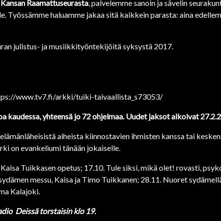
Kansan Raamattuseurasta
, palvelemme sanoin ja sävelin seurakunt
lle. Työssämme haluamme jakaa sitä kaikkein parasta: aina edellem
n julistus- ja musiikkityöntekijöitä syksystä 2017.
tps://www.tv7.fi/arkki/tuiki-taivaallista_s73053/
a kaudessa, yhteensä jo 72 ohjelmaa. Uudet jaksot alkoivat 27.2.
elämänläheisistä aiheista kiinnostavien ihmisten kanssa tai kesk
rki on evankeliumi tänään jokaiselle.
 Kaisa Tuikkasen opetus; 17.10. Tule siksi, mikä olet! rovasti, psyk
 sydämen messu, Kaisa ja Timo Tuikkanen; 28.11. Nuoret sydämellä
ma Kalajoki.
adio
Deissä torstaisin klo 19.