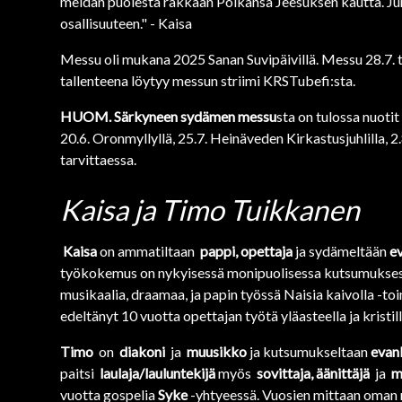
meidän puolesta rakkaan Poikansa Jeesuksen kautta. Juma
osallisuuteen." - Kaisa
Messu oli mukana 2025 Sanan Suvipäivillä. Messu 28.7. t
tallenteena löytyy messun striimi KRSTubefi:sta.
HUOM. Särkyneen sydämen messu
sta on tulossa nuoti
20.6. Oronmyllyllä, 25.7. Heinäveden Kirkastusjuhlilla, 2
tarvittaessa.
Kaisa ja Timo Tuikkanen
Kaisa
on ammatiltaan
pappi,
opettaja
ja sydämeltään
ev
työkokemus on nykyisessä monipuolisessa kutsumuksessa 
musikaalia, draamaa, ja papin työssä Naisia kaivolla -to
edeltänyt 10 vuotta opettajan työtä yläasteella ja kristi
Timo
on
diakoni
ja
muusikko
ja kutsumukseltaan
evank
paitsi
laulaja/lauluntekijä
myös
sovittaja, äänittäjä
ja
mi
vuotta gospelia
Syke
-yhtyeessä. Vuosien mittaan oman 