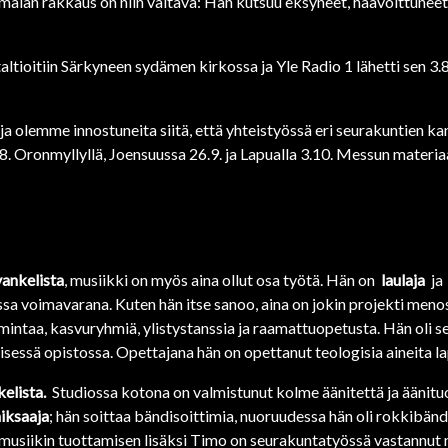
lan rakkaus on niin valtava: Hän kutsuu eksyneet, haavoittuneet,
altioitiin Särkyneen sydämen kirkossa ja Yle Radio 1 lähetti sen 3
t ja olemme innostuneita siitä, että yhteistyössä eri seurakuntien 
.8. Oronmyllyllä, Joensuussa 26.9. ja Lapualla 3.10. Messun materiaa
ankelista
, musiikki on myös aina ollut osa työtä. Hän on
laulaja
ja
voimavarana. Kuten hän itse sanoo, aina on jokin projekti menossa
imintaa, kasvuryhmiä, ylistystanssia ja raamattuopetusta. Hän oli 
llisessä opistossa. Opettajana hän on opettanut teologisia aineita 
elista.
Studiossa kotona on valmistunut kolme äänitettä ja äänitu
ksaaja
; hän soittaa bändisoittimia, nuoruudessa hän oli rokkibän
musiikin tuottamisen lisäksi Timo on seurakuntatyössä vastannut