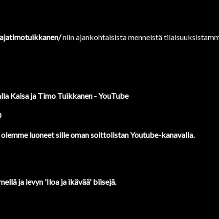
jatimotuikkanen/
niin ajankohtaisista menneistä tilaisuuksistam
lla Kaisa ja Timo Tuikkanen - YouTube
0
 olemme luoneet sille oman soittolistan Youtube-kanavalla.
ä ja levyn 'Iloa ja ikävää' biisejä.