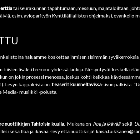
erttia
tai seurakunnan tapahtumaan, messuun, majataloiltaan, johta
äiviä, esim. avioparityön Kynttiläillallisten ohjelmaksi, evankelio
UTTU
nkelistoina haluamme koskettaa ihmisen sisimmän syväkerroksia j
iisien lisäksi teemme yhdessä lauluja. Ne syntyvät keskellä elämää
, kun on jokin prosessi menossa, joskus kohti keikkaa käydessämme 
). Levyn kappaleista on
t
easerit kuunneltavissa
sivun palkista "U
e Media- musiikki -polusta.
e nuottikirjan Tahtoisin kuulla
.
Mukana on
Iloa ja ikävää
sekä
Uu
ellesi sekä Iloa ja ikävää -levy että nuottikirja! kaisa.tuikkanen@san