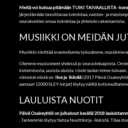
Meitä voi kutsua pitämään TUIKI TAIVAALLISTA -kons
järjestämään tavoittavaa toimintaa, naisten- ja miestenp
seurakuntien omaa toimintaa ja yhteisön rakentamista.
MUSIIKKI ON MEIDÄN J
Musiikki siivittää evankeliumia työssämme, musiikkieva
Olemme musisoineet yhdessä jo seurusteluajoista. Omien b
kokemisesta, uusista aluista. Usein laulun tekee tuloaan
viimeisin niistä on
Iloa ja
ikävää
(2017 Päivä Osakeyhtiö
aamuun' (2000 SLEY-kirjat) löytyy näiltä kotisivuiltamm
LAULUISTA NUOTIT
Päivä Osakeyhtiö on julkaissut kesällä 2018 lauluistamm
. Tarkemmin löytyy tietoa Nuottikirja -linkistä. Tilaa its