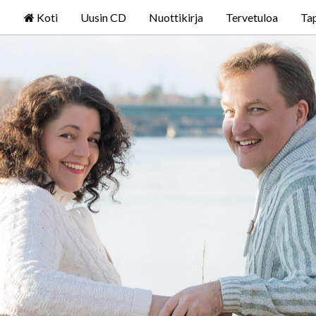
Koti
Uusin CD
Nuottikirja
Tervetuloa
Ta