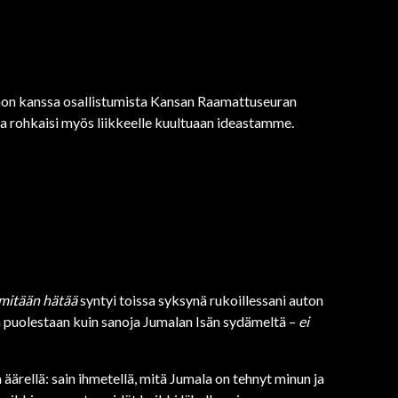
imon kanssa osallistumista Kansan Raamattuseuran
ta rohkaisi myös liikkeelle kuultuaan ideastamme.
 mitään hätää
syntyi toissa syksynä rukoillessani auton
änen puolestaan kuin sanoja Jumalan Isän sydämeltä –
ei
 äärellä: sain ihmetellä, mitä Jumala on tehnyt minun ja