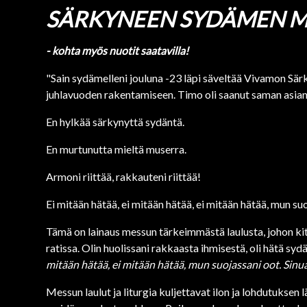
SÄRKYNEEN SYDÄMEN M
- kohta myös nuotit saatavilla!
"Sain sydämelleni jouluna -23 läpi säveltää Vivamon Sä
juhlavuoden rakentamiseen. Timo oli saanut saman asian 
En hylkää särkynyttä sydäntä.
En murtunutta mieltä muserra.
Armoni riittää, rakkauteni riittää!
Ei mitään hätää, ei mitään hätää, ei mitään hätää, mun su
Tämä on lainaus messun tärkeimmästä laulusta, johon ki
ratissa. Olin huolissani rakkaasta ihmisestä, oli hätä sy
mitään hätää, ei mitään hätää, mun suojassani oot. Sinua
Messun laulut ja liturgia kuljettavat ilon ja lohdutuksen 