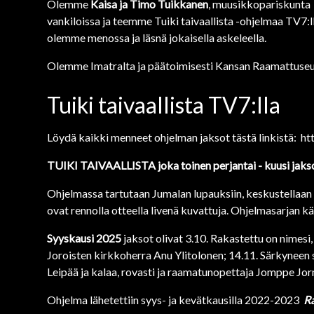
Olemme
Kaisa ja Timo Tuikkanen
, muusikkopariskunta
vankiloissa ja teemme Tuiki taivaallista -ohjelmaa TV7:
olemme menossa ja läsnä jokaisella askeleella.
Olemme Imatralta ja päätoimisesti Kansan Raamattuseura
Tuiki taivaallista TV7:lla
Löydä kaikki menneet ohjelman jaksot tästä linkistä:
ht
TUIKI TAIVAALLISTA joka toinen perjantai - kuusi jakso
Ohjelmassa tartutaan Jumalan lupauksiin, keskustellaan 
ovat rennolla otteella livenä kuvattuja. Ohjelmasarjan kä
Syyskausi 2025
jaksot olivat 3.10. Rakastettu on nimesi,
Joroisten kirkkoherra Anu Ylitolonen; 14.11. Särkyneen
Leipää ja kalaa, rovasti ja raamatunopettaja Jomppe Jor
Ohjelma lähetettiin syys- ja kevätkausilla 2022-2023
R