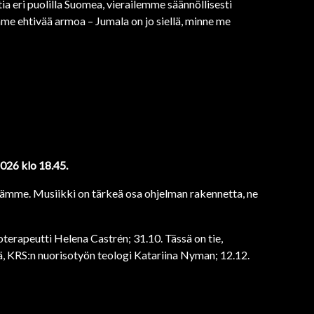
ia eri puolilla Suomea, vierailemme säännöllisesti
me ehtivää armoa – Jumala on jo siellä, minne me
2026 klo 18.45.
enämme. Musiikki on tärkeä osa ohjelman rakennetta, ne
oterapeutti Helena Castrén; 31.10. Tässä on tie,
, KRS:n nuorisotyön teologi Katariina Nyman; 12.12.