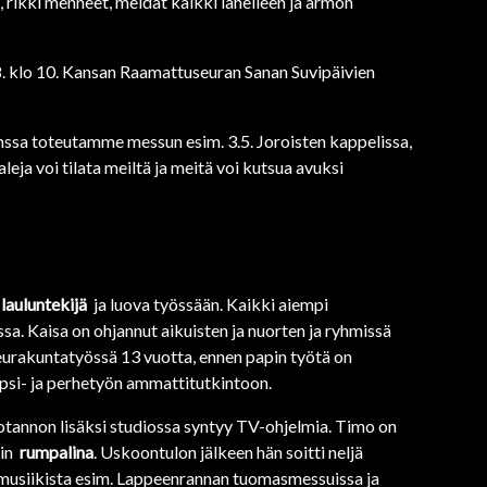
 rikki menneet, meidät kaikki lähelleen ja armon
.8. klo 10. Kansan Raamattuseuran Sanan Suvipäivien
kanssa toteutamme messun esim. 3.5. Joroisten kappelissa,
leja voi tilata meiltä ja meitä voi kutsua avuksi
lauluntekij
ä
ja luova työssään. Kaikki aiempi
. Kaisa on ohjannut aikuisten ja nuorten ja ryhmissä
seurakuntatyössä 13 vuotta, ennen papin työtä on
lapsi- ja perhetyön ammattitutkintoon.
otannon lisäksi studiossa syntyy TV-ohjelmia. Timo on
din
rumpalina
. Uskoontulon jälkeen hän soitti neljä
 musiikista esim. Lappeenrannan tuomasmessuissa ja