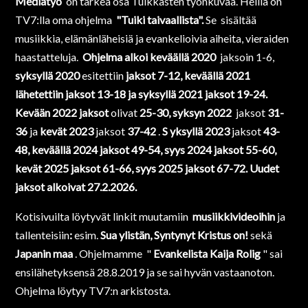
Mediatyö
on tärkeä osa Tuikkasten työnkuvaa. Heillä on
TV7:lla oma ohjelma
"Tuiki taivaallista".
Se sisältää
musiikkia, elämänläheisiä ja evankelioivia aiheita, vieraiden
haastatteluja.
Ohjelma alkoi keväällä 2020
jaksoin 1-6,
s
yksyllä 2020
esitettiin
jaksot 7-12, keväällä 2021
lähetettiin jaksot 13-18 ja syksyllä 2021 jaksot 19-24.
Kevään 2022 jaksot
olivat
25-30, syksyn 2022
jaksot
31-
36
ja
kevät 2023
jaksot
37-42
.
S
yksyllä 2023
jaksot
43-
48, keväällä 2024 jaksot 49-54, syys 2024 jaksot 55-60,
kevät 2025 jaksot 61-66, syys 2025 jaksot 67-72. Uudet
jaksot alkoivat 27.2.2026.
Kotisivuilta löytyvät linkit muutamiin
musiikkivideoihin
ja
tallenteisiin
:
esim.
Sua ylistän, Syntynyt Kristus on!
sekä
Japanin maa
. Ohjelmamme "
Evankelista Kaija Rolig
" sai
ensilähetyksensä 28.8.2019 ja se sai hyvän vastaanoton.
Ohjelma löytyy TV7:n arkistosta.