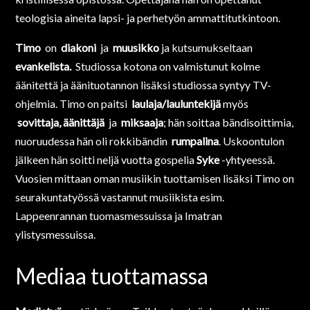
teologisia aineita lapsi- ja perhetyön ammattitutkintoon.
Timo
on
diakoni
ja
muusikko
ja kutsumukseltaan
evankelista.
Studiossa kotona on valmistunut kolme
äänitettä ja äänituotannon lisäksi studiossa syntyy TV-
ohjelmia. Timo on paitsi
laulaja/lauluntekijä
myös
sovittaja, äänittäjä
ja
miksaaja
; hän soittaa bändisoittimia,
nuoruudessa hän oli rokkibändin
rumpalina
. Uskoontulon
jälkeen hän soitti neljä vuotta gospelia
Syke
-yhtyeessä.
Vuosien mittaan oman musiikin tuottamisen lisäksi Timo on
seurakuntatyössä vastannut musiikista esim.
Lappeenrannan tuomasmessuissa ja Imatran
ylistysmessuissa.
Mediaa tuottamassa