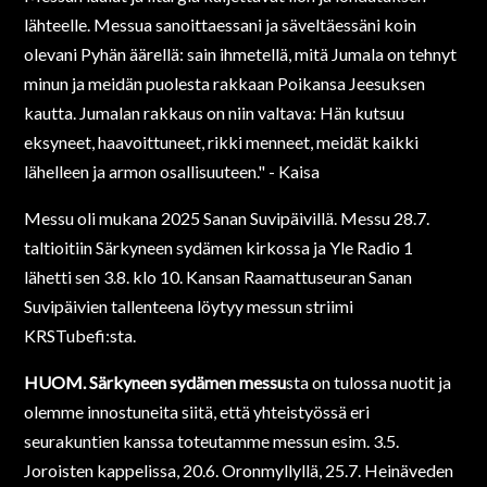
lähteelle. Messua sanoittaessani ja säveltäessäni koin
olevani Pyhän äärellä: sain ihmetellä, mitä Jumala on tehnyt
minun ja meidän puolesta rakkaan Poikansa Jeesuksen
kautta. Jumalan rakkaus on niin valtava: Hän kutsuu
eksyneet, haavoittuneet, rikki menneet, meidät kaikki
lähelleen ja armon osallisuuteen." - Kaisa
Messu oli mukana 2025 Sanan Suvipäivillä. Messu 28.7.
taltioitiin Särkyneen sydämen kirkossa ja Yle Radio 1
lähetti sen 3.8. klo 10. Kansan Raamattuseuran Sanan
Suvipäivien tallenteena löytyy messun striimi
KRSTubefi:sta.
HUOM. Särkyneen sydämen messu
sta on tulossa nuotit ja
olemme innostuneita siitä, että yhteistyössä eri
seurakuntien kanssa toteutamme messun esim. 3.5.
Joroisten kappelissa, 20.6. Oronmyllyllä, 25.7. Heinäveden