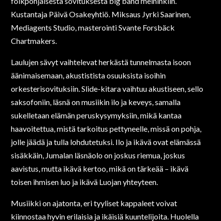
folkpohjaisesta sovituksesta big band meininkiin.
Kustantaja Päivä Osakeyhtiö. Miksaus Jyrki Saarinen,
Mediagents Studio, masterointi Svante Forsbäck
Chartmakers.
Laulujen sävyt vaihtelevat herkästä tunnelmasta isoon
äänimaisemaan, akustistista osuuksista isoihin
orkesterisovituksiin. Slide-kitara vaihtuu akustiseen, sello
saksofoniin, läsnä on musiikin ilo ja keveys, samalla
sukelletaan elämän peruskysymyksiin, mikä kantaa
haavoitettua, mistä tarkoitus pettyneelle, missä on pohja,
jolle jäädä ja tulla lohdutetuksi. Ilo ja ikävä ovat elämässä
sisäkkäin, Jumalan läsnäolo on joskus riemua, joskus
aavistus, mutta ikävä kertoo, mikä on tärkeää – ikävä
toisen ihmisen luo ja ikävä Luojan yhteyteen.
Musiikki on ajatonta, eri tyyliset kappaleet voivat
kiinnostaa hyvin erilaisia ja ikäisiä kuuntelijoita. Huolella