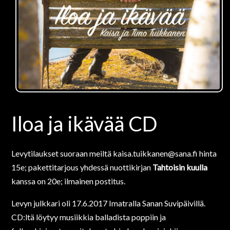
Iloa ja ikävää CD
Levytilaukset suoraan meiltä
kaisa.tuikkanen@sana.fi
hinta
15e; pakettitarjous yhdessä nuottikirjan
Tahtoisin kuulla
kanssa on 20e; ilmainen postitus.
Levyn julkkari oli 17.6.2017 Imatralla Sanan Suvipäivillä.
CD:ltä löytyy musiikkia balladista poppiin ja