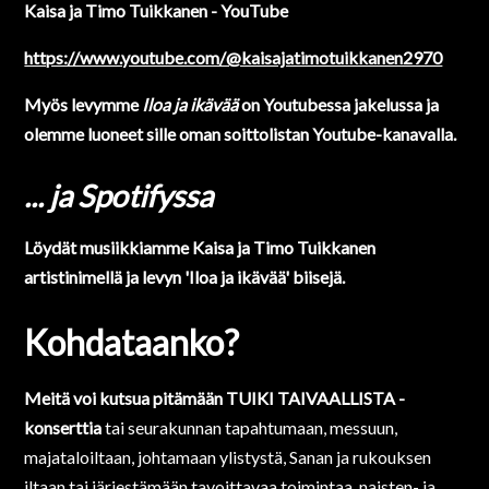
Kaisa ja Timo Tuikkanen - YouTube
https://www.youtube.com/@kaisajatimotuikkanen2970
Myös levymme
Iloa ja ikävää
on Youtubessa jakelussa ja
olemme luoneet sille oman soittolistan Youtube-kanavalla.
... ja Spotifyssa
Löydät musiikkiamme Kaisa ja Timo Tuikkanen
artistinimellä ja levyn 'Iloa ja ikävää' biisejä.
Kohdataanko?
Meitä voi kutsua pitämään TUIKI TAIVAALLISTA -
konserttia
tai seurakunnan tapahtumaan, messuun,
majataloiltaan, johtamaan ylistystä, Sanan ja rukouksen
iltaan tai järjestämään tavoittavaa toimintaa, naisten- ja