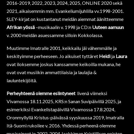
2016-2019, 2022, 2023, 2024, 2025, ONLINE 2020 sekä
2021, aikaisemmin mm. Evankeliumijuhlilla vv.1998-2001.
SLEY-kirjat on kustantanut meidän aiemmat äänitteemme
Afrikan yössä
–musikaalin v. 1998 ja CD:n
Uuteen aamuun
v. 2000 meidän asuessamme silloin Kokkolassa.
Muutimme Imatralle 2001, keikkailu jäi vähemmälle ja
keskityimme perheeseen. Jo aikuiset tyttäret
Heidi
ja
Laura
ovat iloksemme joskus kanssamme keikoilla mukana, he
ovat ovat musiikin ammattilaisia ja laulajia &
lauluntekijöitä.
Perheyhteenä olemme esiintyneet
livenä viimeksi
Vivamossa 18.11.2025, KRS:n Sanan Suvipäivillä 2025, ja
esimerkiksi Evankelistapäivillä Vivamossa 17.8.2024,
Oronmyllyllä Kristus-päivässä syyskuussa 2019, Imatralla
Itä-Suomi rukoilee v. 2016. Yhdessä perheenä olemme
musisoineet jo 2002-2004 Jaakkiman Kristillisen opiston