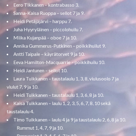
Eero Tikkanen – kontrabasso 3.
Sanna-Kaisa Ruoppa – sellot 7 ja 9.
Heidi Petäjäjärvi – harppu 7.
Juha Hyyryläinen – piccolohuilu 7.
Miika Kujanpää – oboe 7 ja 10.
Annika Gummerus-Putkinen – poikkihuilut 9.
Antti Taipale – käyrätorvet 9 ja 10.
Eeva Hamilton-Macquarrie – poikkihuilu 10.
Heidi Jantunen – sellot 10.
Laura Tuikkanen – taustalaulu 1, 3, 8, viulusoolo 7 ja
viulut 7, 9 ja 10.
Heidi Tuikkanen – taustalaulu 1, 3, 6, 8 ja 10.
Kaisa Tuikkanen – laulu 1, 2, 3, 5, 6, 7, 8, 10 sekä
taustalaulu 4.
Timo Tuikkanen – laulu 4 ja 9 ja taustalaulu 2, 6, 8 ja 10.
Rummut 1, 4, 7, 9 ja 10.
Percussiot 1, 2, 4, 5, 6, 7 ja 10.