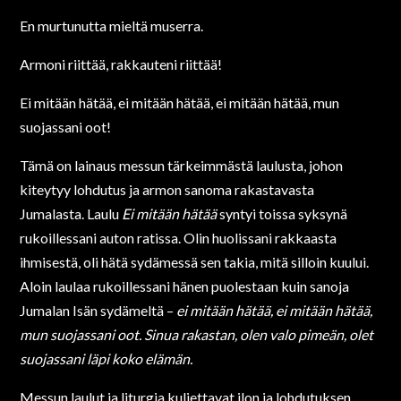
En murtunutta mieltä muserra.
Armoni riittää, rakkauteni riittää!
Ei mitään hätää, ei mitään hätää, ei mitään hätää, mun
suojassani oot!
Tämä on lainaus messun tärkeimmästä laulusta, johon
kiteytyy lohdutus ja armon sanoma rakastavasta
Jumalasta. Laulu
Ei mitään hätää
syntyi toissa syksynä
rukoillessani auton ratissa. Olin huolissani rakkaasta
ihmisestä, oli hätä sydämessä sen takia, mitä silloin kuului.
Aloin laulaa rukoillessani hänen puolestaan kuin sanoja
Jumalan Isän sydämeltä –
ei mitään hätää, ei mitään hätää,
mun suojassani oot. Sinua rakastan, olen valo pimeän, olet
suojassani läpi koko elämän.
Messun laulut ja liturgia kuljettavat ilon ja lohdutuksen