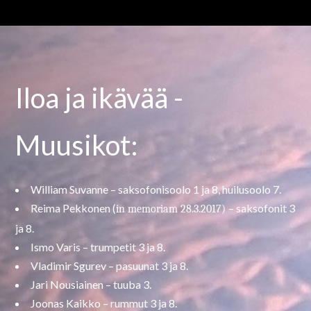
Iloa ja ikävää -
Muusikot:
William Suvanne – saksofonisoolo 1 ja 8, huilusoolo 7.
Reima Pekkonen (
– saksofonit 3
in memoriam 28.3.2017)
ja 8.
Ismo Varis – trumpetit 3 ja 8.
Vladimir Sgurev – pasuunat 3 ja 8.
Jari Nousiainen – tuuba 3.
Joonas Kaikko – rummut 3 ja 8.