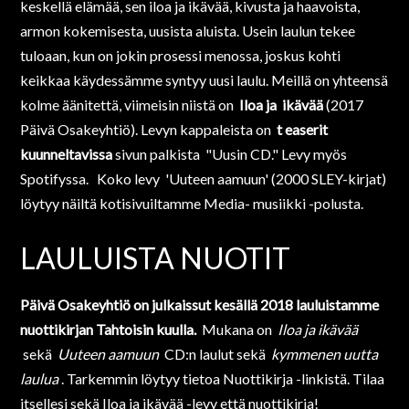
keskellä elämää, sen iloa ja ikävää, kivusta ja haavoista,
armon kokemisesta, uusista aluista. Usein laulun tekee
tuloaan, kun on jokin prosessi menossa, joskus kohti
keikkaa käydessämme syntyy uusi laulu. Meillä on yhteensä
kolme äänitettä, viimeisin niistä on
Iloa ja
ikävää
(2017
Päivä Osakeyhtiö). Levyn kappaleista on
t
easerit
kuunneltavissa
sivun palkista "Uusin CD." Levy myös
Spotifyssa. Koko levy 'Uuteen aamuun' (2000 SLEY-kirjat)
löytyy näiltä kotisivuiltamme Media- musiikki -polusta.
LAULUISTA NUOTIT
Päivä Osakeyhtiö on julkaissut kesällä 2018 lauluistamme
nuottikirjan Tahtoisin kuulla
.
Mukana on
Iloa ja ikävää
sekä
Uuteen aamuun
CD:n laulut sekä
kymmenen uutta
laulua
. Tarkemmin löytyy tietoa Nuottikirja -linkistä. Tilaa
itsellesi sekä Iloa ja ikävää -levy että nuottikirja!