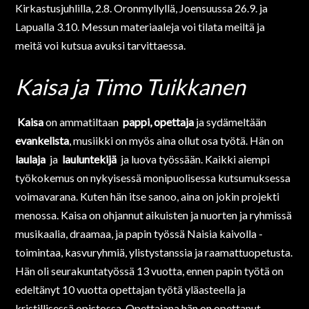
Kirkastusjuhlilla, 2.8. Oronmyllyllä, Joensuussa 26.9. ja
Lapualla 3.10. Messun materiaaleja voi tilata meiltä ja
meitä voi kutsua avuksi tarvittaessa.
Kaisa ja Timo Tuikkanen
Kaisa
on ammatiltaan
pappi,
opettaja
ja sydämeltään
evankelista
, musiikki on myös aina ollut osa työtä. Hän on
laulaja
ja
lauluntekij
ä
ja luova työssään. Kaikki aiempi
työkokemus on nykyisessä monipuolisessa kutsumuksessa
voimavarana. Kuten hän itse sanoo, aina on jokin projekti
menossa. Kaisa on ohjannut aikuisten ja nuorten ja ryhmissä
musikaalia, draamaa, ja papin työssä Naisia kaivolla -
toimintaa, kasvuryhmiä, ylistystanssia ja raamattuopetusta.
Hän oli seurakuntatyössä 13 vuotta, ennen papin työtä on
edeltänyt 10 vuotta opettajan työtä yläasteella ja
kristillisessä opistossa. Opettajana hän on opettanut