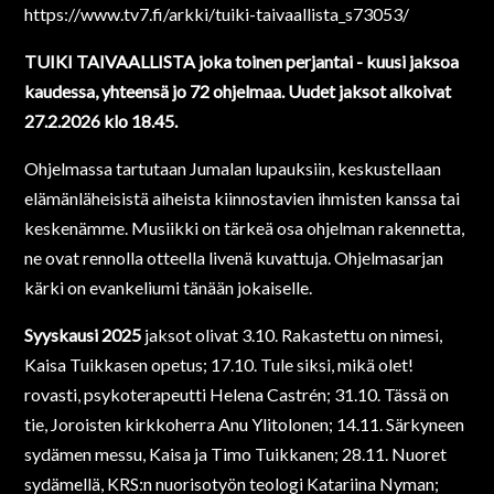
https://www.tv7.fi/arkki/tuiki-taivaallista_s73053/
TUIKI TAIVAALLISTA joka toinen perjantai - kuusi jaksoa
kaudessa, yhteensä jo 72 ohjelmaa. Uudet jaksot alkoivat
27.2.2026 klo 18.45.
Ohjelmassa tartutaan Jumalan lupauksiin, keskustellaan
elämänläheisistä aiheista kiinnostavien ihmisten kanssa tai
keskenämme. Musiikki on tärkeä osa ohjelman rakennetta,
ne ovat rennolla otteella livenä kuvattuja. Ohjelmasarjan
kärki on evankeliumi tänään jokaiselle.
Syyskausi 2025
jaksot olivat 3.10. Rakastettu on nimesi,
Kaisa Tuikkasen opetus; 17.10. Tule siksi, mikä olet!
rovasti, psykoterapeutti Helena Castrén; 31.10. Tässä on
tie, Joroisten kirkkoherra Anu Ylitolonen; 14.11. Särkyneen
sydämen messu, Kaisa ja Timo Tuikkanen; 28.11. Nuoret
sydämellä, KRS:n nuorisotyön teologi Katariina Nyman;