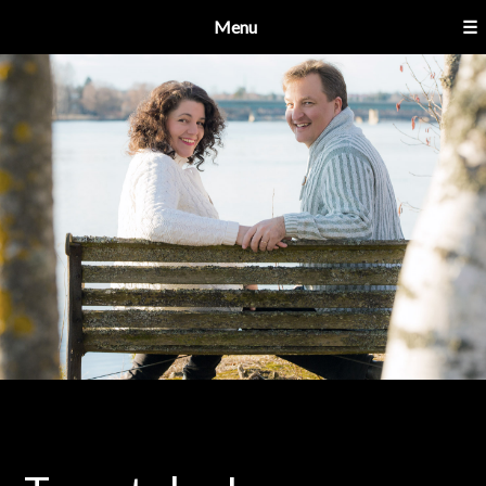
Menu
☰