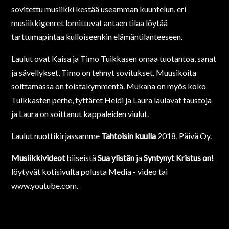
sovitettu musiikki kestää useamman kuuntelun, eri
musiikkigenret lomittuvat antaen tilaa löytää
tarttumapintaa kulloiseenkin elämäntilanteeseen.
Laulut ovat Kaisa ja Timo Tuikkasen omaa tuotantoa, sanat
ja sävellykset, Timo on tehnyt sovitukset. Muusikoita
soittamassa on toistakymmentä. Mukana on myös koko
Tuikkasten perhe, tyttäret Heidi ja Laura laulavat taustoja
ja Laura on soittanut kappaleiden viulut.
Laulut nuottikirjassamme
Tahtoisin kuulla
2018, Päivä Oy.
Musiikkivideot
biiseistä
Sua ylistän
ja
Syntynyt Kristus on!
löytyvät kotisivulta polusta Media - video tai
www.youtube.com.