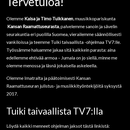
Tervetuloa!
Olemme
Kaisa ja Timo Tuikkanen
, muusikkopariskunta
Kansan Raamattuseurasta
, palvelemme sanoin ja sävelin
seurakuntia eri puolilla Suomea, vierailemme säännöllisesti
vankiloissa ja teemme Tuiki taivaallista -ohjelmaa TV7:lle.
Työssämme haluamme jakaa sitä kaikkein parasta: aina
edellemme ehtivää armoa – Jumala on jo siellä, minne me
olemme menossa ja läsnä jokaisella askeleella.
Olemme Imatralta ja päätoimisesti Kansan
Raamattuseuran julistus- ja musiikkityöntekijöitä syksystä
2017.
Tuiki taivaallista TV7:lla
Löydä kaikki menneet ohjelman jaksot tästä linkistä: