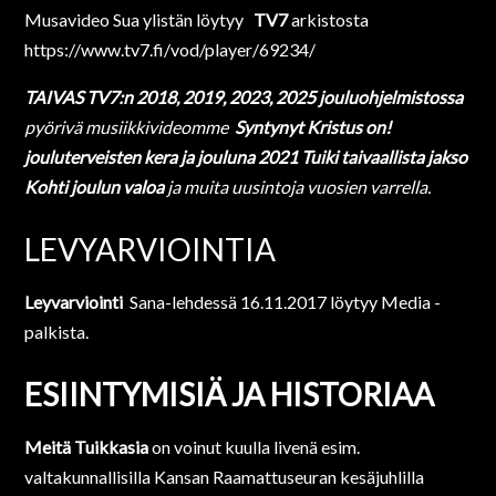
Musavideo Sua ylistän löytyy
TV7
arkistosta
https://www.tv7.fi/vod/player/69234/
TAIVAS TV7:n 2018, 2019, 2023, 2025 jouluohjelmistossa
pyörivä musiikkivideomme
Syntynyt Kristus on!
jouluterveisten kera ja jouluna 2021 Tuiki taivaallista jakso
Kohti joulun valoa
ja muita uusintoja vuosien varrella.
LEVYARVIOINTIA
Leyvarviointi
Sana-lehdessä 16.11.2017 löytyy Media -
palkista.
ESIINTYMISIÄ JA HISTORIAA
Meitä Tuikkasia
on voinut kuulla livenä esim.
valtakunnallisilla Kansan Raamattuseuran kesäjuhlilla