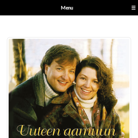
Menu
☰