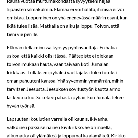
Rauha vuotaa murtumakohdasta syvyyteeni hiljaa
hipaisten silmäkulmia. Elämää ei voi hallita, ihmisiä ei voi
omistaa. Luopuminen on yhä enenevässä määrin osani, kun
ikää tulee lisää. Matkalla on alku ja loppu. Toivon, että
tieni vie perille.
Elämän tiellä minussa kypsyy pyhiinvaeltaja. En halua
uskoa, että kaikki olisi tässä. Päätepiste ei olekaan
toivoni mukaan hauta, vaan taivaan koti, Jumalan
kirkkaus. Tullakseni pyhäksi vaeltajaksi tulen tutuksi
oman pahuuteni kanssa. Yhä syvemmin ymmärrän, mihin
tarvitsen Jeesusta. Jeesuksen sovitustyön kautta armo
laskeutuu luo. Se tekee pahasta pyhän, kun Jumala tekee
hyvän työnsä.
Lapsuuteni koulutien varrella oli kaunis, ikivanha,
valkoinen paksuseinäinen kivikirkko. Se oli mäellä,
alkumatka oli ylämäkeä ja loppumatka alamäkeä. Kirkko