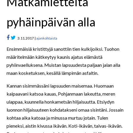
Matkamietteitä
pyhäinpäivän alla
3.11.2017 |
ajankohtaista
Ensimmäisiä kristittyjä sanottiin tien kulkijoiksi. Tuohon
määritelmään kätkeytyy kaunis ajatus elämästä
pyhiinvaelluksena. Muistan lapsuudesta paljaan jalan alla
maan kosketuksen, kesällä lämpimän asfaltin.
Kannan sisimmässäni lapsuuden maisemaa. Huomaan
kaipaavani katsoa kauas, Pohjanmaan lakeutta, meren
ulappaa, kuunnella honkametsän hiljaisuutta. Etsiydyn
luonnon hiljaisuuteen kohdatakseni omaa sisintäni. Jossain
kohtaa aika katoaa ja minussa murtuu jotain. Tulen
pieneksi, aistin kivussa ikävän. Koti-ikävän, taivas-ikävän.