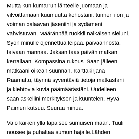
Mutta kun kumarrun lähteelle juomaan ja
vilvoittamaan kuumuutta kehostani, tunnen ilon ja
voiman palaavan jäseniini ja sydämeni
vahvistuvan. Määränpää ruokkii nälkäisen sieluni.
Syön minulle ojennettua leipää, päiväannosta,
taivaan mannaa. Jaksan taas päivän matkan
kerrallaan. Kompassina rukous. Saan jälleen
matkaani oikean suunnan. Karttakirjana
Raamattu, täynnä syventäviä tietoja matkastani
ja kiehtovia kuvia päämäärästäni. Uudelleen
saan askeliini merkityksen ja kuuntelen. Hyvä
Paimen kutsuu: Seuraa minua.
Valo kaiken yllä läpäisee sumuisen maan. Tuuli
nousee ja puhaltaa sumun hajalle.Lähden